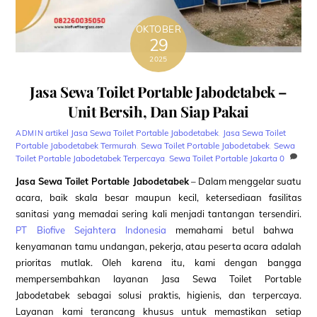
OKTOBER
29
2025
Jasa Sewa Toilet Portable Jabodetabek –
Unit Bersih, Dan Siap Pakai
artikel
Jasa Sewa Toilet Portable Jabodetabek
,
Jasa Sewa Toilet
ADMIN
Portable Jabodetabek Termurah
,
Sewa Toilet Portable Jabodetabek
,
Sewa
Toilet Portable Jabodetabek Terpercaya
,
Sewa Toilet Portable Jakarta
0
Jasa Sewa Toilet Portable Jabodetabek
– Dalam menggelar suatu
acara, baik skala besar maupun kecil, ketersediaan fasilitas
sanitasi yang memadai sering kali menjadi tantangan tersendiri.
PT Biofive Sejahtera Indonesia
memahami betul bahwa
kenyamanan tamu undangan, pekerja, atau peserta acara adalah
prioritas mutlak. Oleh karena itu, kami dengan bangga
mempersembahkan layanan Jasa Sewa Toilet Portable
Jabodetabek sebagai solusi praktis, higienis, dan terpercaya.
Layanan kami terancang khusus untuk memastikan setiap