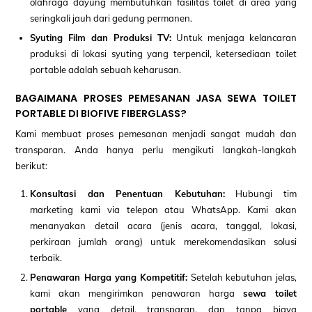
olahraga dayung membutuhkan fasilitas toilet di area yang
seringkali jauh dari gedung permanen.
Syuting Film dan Produksi TV:
Untuk menjaga kelancaran
produksi di lokasi syuting yang terpencil, ketersediaan toilet
portable adalah sebuah keharusan.
BAGAIMANA PROSES PEMESANAN JASA SEWA TOILET
PORTABLE DI BIOFIVE FIBERGLASS?
Kami membuat proses pemesanan menjadi sangat mudah dan
transparan. Anda hanya perlu mengikuti langkah-langkah
berikut:
Konsultasi dan Penentuan Kebutuhan:
Hubungi tim
marketing kami via telepon atau WhatsApp. Kami akan
menanyakan detail acara (jenis acara, tanggal, lokasi,
perkiraan jumlah orang) untuk merekomendasikan solusi
terbaik.
Penawaran Harga yang Kompetitif:
Setelah kebutuhan jelas,
kami akan mengirimkan penawaran harga
sewa toilet
portable
yang detail, transparan, dan tanpa biaya