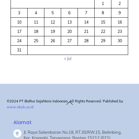
1
2
3
4
5
6
7
8
9
10
11
12
13
14
15
16
17
18
19
20
21
22
23
24
25
26
27
28
29
30
31
« Jul
Back
©2024 PT Biofive Sejahtera Indonesia. All Rights Reserved. Published by
www.ebyb.co.id
To
Top
Alamat
Jl. Raya Salembaran No.18, RT.30/RW.15, Belimbing,
Kec. Kosambi, Tangerang, Banten 15212 (021)