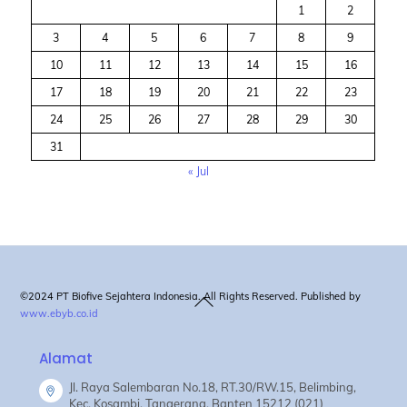
1
2
3
4
5
6
7
8
9
10
11
12
13
14
15
16
17
18
19
20
21
22
23
24
25
26
27
28
29
30
31
« Jul
Back
©2024 PT Biofive Sejahtera Indonesia. All Rights Reserved. Published by
www.ebyb.co.id
To
Top
Alamat
Jl. Raya Salembaran No.18, RT.30/RW.15, Belimbing,
Kec. Kosambi, Tangerang, Banten 15212 (021)