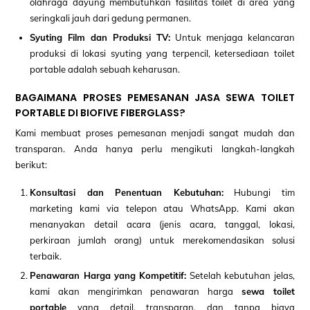
olahraga dayung membutuhkan fasilitas toilet di area yang
seringkali jauh dari gedung permanen.
Syuting Film dan Produksi TV:
Untuk menjaga kelancaran
produksi di lokasi syuting yang terpencil, ketersediaan toilet
portable adalah sebuah keharusan.
BAGAIMANA PROSES PEMESANAN JASA SEWA TOILET
PORTABLE DI BIOFIVE FIBERGLASS?
Kami membuat proses pemesanan menjadi sangat mudah dan
transparan. Anda hanya perlu mengikuti langkah-langkah
berikut:
Konsultasi dan Penentuan Kebutuhan:
Hubungi tim
marketing kami via telepon atau WhatsApp. Kami akan
menanyakan detail acara (jenis acara, tanggal, lokasi,
perkiraan jumlah orang) untuk merekomendasikan solusi
terbaik.
Penawaran Harga yang Kompetitif:
Setelah kebutuhan jelas,
kami akan mengirimkan penawaran harga
sewa toilet
portable
yang detail, transparan, dan tanpa biaya