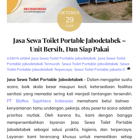
OKTOBER
29
2025
Jasa Sewa Toilet Portable Jabodetabek –
Unit Bersih, Dan Siap Pakai
artikel
Jasa Sewa Toilet Portable Jabodetabek
,
Jasa Sewa Toilet
ADMIN
Portable Jabodetabek Termurah
,
Sewa Toilet Portable Jabodetabek
,
Sewa
Toilet Portable Jabodetabek Terpercaya
,
Sewa Toilet Portable Jakarta
0
Jasa Sewa Toilet Portable Jabodetabek
– Dalam menggelar suatu
acara, baik skala besar maupun kecil, ketersediaan fasilitas
sanitasi yang memadai sering kali menjadi tantangan tersendiri.
PT Biofive Sejahtera Indonesia
memahami betul bahwa
kenyamanan tamu undangan, pekerja, atau peserta acara adalah
prioritas mutlak. Oleh karena itu, kami dengan bangga
mempersembahkan layanan Jasa Sewa Toilet Portable
Jabodetabek sebagai solusi praktis, higienis, dan terpercaya.
Layanan kami terancang khusus untuk memastikan setiap