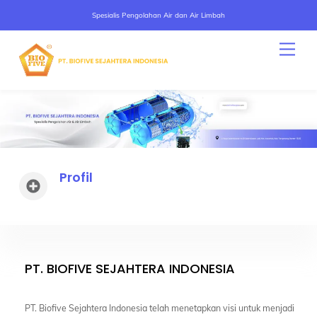
Spesialis Pengolahan Air dan Air Limbah
Skip
Men
to
content
Profil
Icon
label
PT. BIOFIVE SEJAHTERA INDONESIA
PT. Biofive Sejahtera Indonesia telah menetapkan visi untuk menjadi