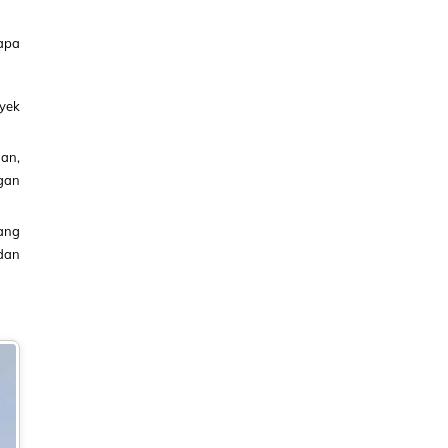
apa
yek
an,
ngan
cang
dan