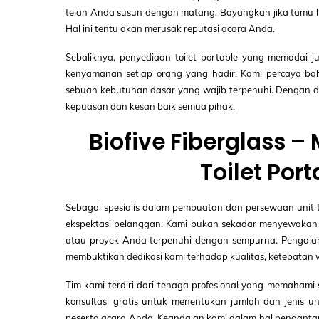
telah Anda susun dengan matang. Bayangkan jika tamu h
Hal ini tentu akan merusak reputasi acara Anda.
Sebaliknya, penyediaan toilet portable yang memadai j
kenyamanan setiap orang yang hadir. Kami percaya bah
sebuah kebutuhan dasar yang wajib terpenuhi. Dengan dem
kepuasan dan kesan baik semua pihak.
Biofive Fiberglass –
Toilet Por
Sebagai spesialis dalam pembuatan dan persewaan unit 
ekspektasi pelanggan. Kami bukan sekadar menyewakan u
atau proyek Anda terpenuhi dengan sempurna. Pengalam
membuktikan dedikasi kami terhadap kualitas, ketepatan
Tim kami terdiri dari tenaga profesional yang memahami
konsultasi gratis untuk menentukan jumlah dan jenis un
peserta acara Anda. Keandalan kami dalam hal pengantar