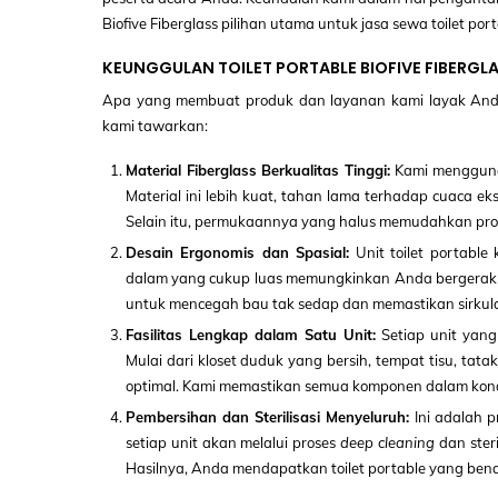
Biofive Fiberglass pilihan utama untuk jasa sewa toilet port
KEUNGGULAN TOILET PORTABLE BIOFIVE FIBERGL
Apa yang membuat produk dan layanan kami layak And
kami tawarkan:
Material Fiberglass Berkualitas Tinggi:
Kami menggunaka
Material ini lebih kuat, tahan lama terhadap cuaca e
Selain itu, permukaannya yang halus memudahkan proses
Desain Ergonomis dan Spasial:
Unit toilet portab
dalam yang cukup luas memungkinkan Anda bergerak den
untuk mencegah bau tak sedap dan memastikan sirkulas
Fasilitas Lengkap dalam Satu Unit:
Setiap unit yang
Mulai dari kloset duduk yang bersih, tempat tisu, ta
optimal. Kami memastikan semua komponen dalam kondi
Pembersihan dan Sterilisasi Menyeluruh:
Ini adalah p
setiap unit akan melalui proses
deep cleaning
dan ster
Hasilnya, Anda mendapatkan toilet portable yang benar