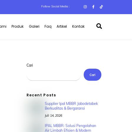
Follow Social Media :
Search
Kami
Produk
Galeri
Faq
Artikel
Kontak
Cari
Cari
Recent Posts
Supplier Ipal MBBR Jabodetabek
Berkualitas & Bergaransi
Juli 14, 2026
IPAL MBBR: Solusi Pengolahan
Air Limbah Efisien & Modern