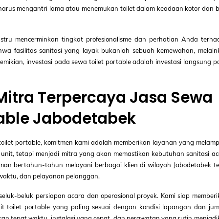
arus mengantri lama atau menemukan toilet dalam keadaan kotor dan b
ustru mencerminkan tingkat profesionalisme dan perhatian Anda terha
wa fasilitas sanitasi yang layak bukanlah sebuah kemewahan, melain
ikian, investasi pada sewa toilet portable adalah investasi langsung 
 Mitra Terpercaya Jasa Sewa
table Jabodetabek
toilet portable, komitmen kami adalah memberikan layanan yang melamp
nit, tetapi menjadi mitra yang akan memastikan kebutuhan sanitasi ac
an bertahun-tahun melayani berbagai klien di wilayah Jabodetabek te
 waktu, dan pelayanan pelanggan.
 seluk-beluk persiapan acara dan operasional proyek. Kami siap member
it toilet portable yang paling sesuai dengan kondisi lapangan dan jum
an tepat waktu, instalasi yang cepat, dan perawatan yang rutin menjad