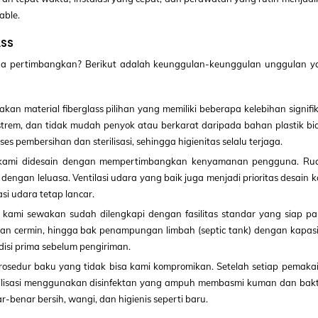
able.
ASS
a pertimbangkan? Berikut adalah keunggulan-keunggulan unggulan y
n material fiberglass pilihan yang memiliki beberapa kelebihan signifi
kstrem, dan tidak mudah penyok atau berkarat daripada bahan plastik bi
 pembersihan dan sterilisasi, sehingga higienitas selalu terjaga.
le kami didesain dengan mempertimbangkan kenyamanan pengguna. Ru
gan leluasa. Ventilasi udara yang baik juga menjadi prioritas desain 
i udara tetap lancar.
 kami sewakan sudah dilengkapi dengan fasilitas standar yang siap pak
takan cermin, hingga bak penampungan limbah (septic tank) dengan kapas
si prima sebelum pengiriman.
rosedur baku yang tidak bisa kami kompromikan. Setelah setiap pemaka
ilisasi menggunakan disinfektan yang ampuh membasmi kuman dan bakte
-benar bersih, wangi, dan higienis seperti baru.