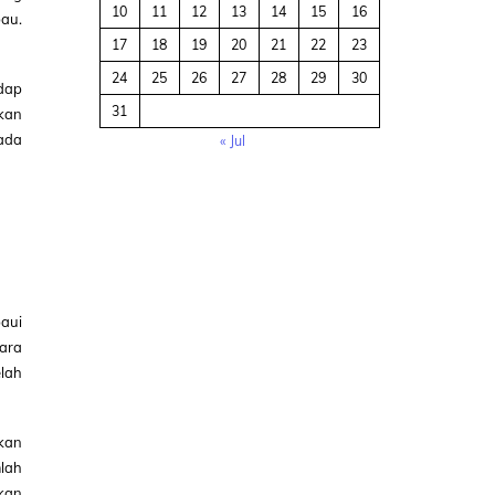
10
11
12
13
14
15
16
au.
17
18
19
20
21
22
23
24
25
26
27
28
29
30
dap
31
kan
pada
« Jul
aui
ara
lah
ikan
lah
ikan