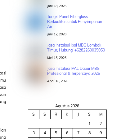
Juni 18, 2026
Tangki Panel Fiberglass
Berkualitas untuk Penyimpanan
Air
Juni 12, 2026
Jasa Instalasi Ipal MBG Lombok
Timur, Hubungi +6282260035050
Mei 15, 2026
Jasa Instalasi IPAL Dapur MBG
tasi
Profesional & Terpercaya 2026
amu
April 16, 2026
Jasa
ikan
yang
Agustus 2026
S
S
R
K
J
S
M
1
2
ian
3
4
5
6
7
8
9
yang