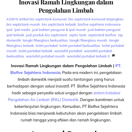
Inovasi Ramah Lingkungan dalam
Pengolahan Limbah
artikel
bio septictank komunal
,
bio septictank komunal terjangkau
,
ADMIN
bio septictank murah
,
bio septictank terbaik
,
biofive sejahtera indonesia
,
ipal
,
ipal medis
,
jual bakteri pengurai & ipal murah
,
jual bakteri pengurai
ipal terbaik
,
jual produk bio septictank
,
septic tank
,
septictank biofive
,
stp
domestik
,
tangki fiberglass berkualitas
,
tangki fiberglass murah
,
tangki
fiberglass terbaik
,
toilet portabel
,
toilet portabel berkualitas
,
toilet portabel
murah
,
toilet portabel terbaik
,
wastafel portabel
,
wastafel portabel
berkualitas
,
wastafel portabel murah
,
wastafel portabel terbaik
0
Inovasi Ramah Lingkungan dalam Pengolahan Limbah |
PT.
Biofive Sejahtera Indonesia
, Pada era modern ini, pengelolaan
limbah domestik menjadi suatu tantangan yang harus
berhadapan dengan solusi inovatif. PT Biofive Sejahtera Indonesia
hadir sebagai penyedia solusi unggul dengan
sistem Instalasi
Pengolahan Air Limbah (IPAL) Domestik
. Dengan komitmen untuk
keberlanjutan lingkungan. Kemudian, PT Biofive Sejahtera
Indonesia bisa menjawab kebutuhan akan pengelolaan limbah
rumah tangga yang efisien dan ramah lingkungan.