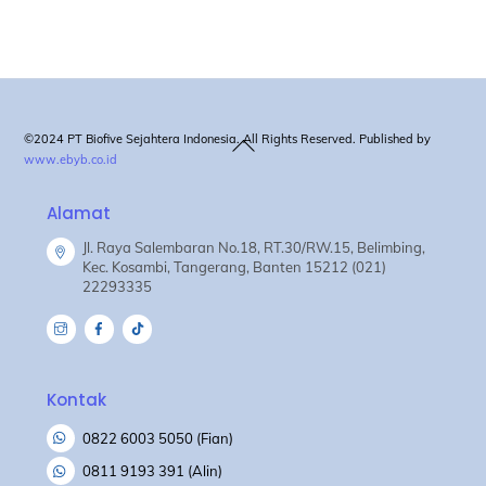
Back
©2024 PT Biofive Sejahtera Indonesia. All Rights Reserved. Published by
www.ebyb.co.id
To
Top
Alamat
Jl. Raya Salembaran No.18, RT.30/RW.15, Belimbing,
Kec. Kosambi, Tangerang, Banten 15212 (021)
22293335
Kontak
0822 6003 5050 (Fian)
0811 9193 391 (Alin)