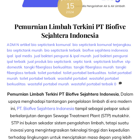
15
2024
Pemurnian Limbah Terkini PT Biofive
Sejahtera Indonesia
artikel
bio septictank komunal
,
bio septictank komunal terjangkau
,
ADMIN
bio septictank murah
,
bio septictank terbaik
,
biofive sejahtera indonesia
,
ipal
,
ipal medis
,
jual bakteri pengurai & ipal murah
,
jual bakteri pengurai
ipal terbaik
,
jual produk bio septictank
,
septic tank
,
septictank biofive
,
stp
domestik
,
tangki fiberglass berkualitas
,
tangki fiberglass murah
,
tangki
fiberglass terbaik
,
toilet portabel
,
toilet portabel berkualitas
,
toilet portabel
murah
,
toilet portabel terbaik
,
wastafel portabel
,
wastafel portabel
berkualitas
,
wastafel portabel murah
,
wastafel portabel terbaik
0
Pemurnian Limbah Terkini PT Biofive Sejahtera Indonesia
, Dalam
upaya menghadapi tantangan pengelolaan limbah di era modern
ini,
PT. Biofive Sejahtera Indonesia
tampil sebagai pelopor solusi
berkelanjutan dengan Sewage Treatment Plant (STP) mutakhir.
STP ini bukan sekadar sistem pengolahan limbah, tetapi suatu
inovasi yang mengintegrasikan teknologi tinggi dan kepedulian
terhadap lingkungan untuk menciptakan masa depan yang lebih