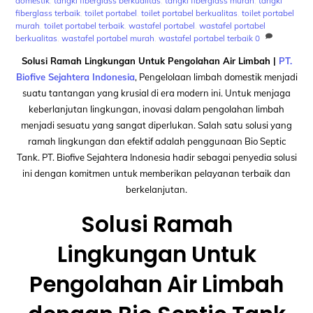
domestik
,
tangki fiberglass berkualitas
,
tangki fiberglass murah
,
tangki
fiberglass terbaik
,
toilet portabel
,
toilet portabel berkualitas
,
toilet portabel
murah
,
toilet portabel terbaik
,
wastafel portabel
,
wastafel portabel
berkualitas
,
wastafel portabel murah
,
wastafel portabel terbaik
0
Solusi Ramah Lingkungan Untuk Pengolahan Air Limbah |
PT.
Biofive Sejahtera Indonesia
, Pengelolaan limbah domestik menjadi
suatu tantangan yang krusial di era modern ini. Untuk menjaga
keberlanjutan lingkungan, inovasi dalam pengolahan limbah
menjadi sesuatu yang sangat diperlukan. Salah satu solusi yang
ramah lingkungan dan efektif adalah penggunaan Bio Septic
Tank. PT. Biofive Sejahtera Indonesia hadir sebagai penyedia solusi
ini dengan komitmen untuk memberikan pelayanan terbaik dan
berkelanjutan.
Solusi Ramah
Lingkungan Untuk
Pengolahan Air Limbah