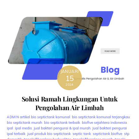
JANUARI
15
2024
Solusi Ramah Lingkungan Untuk
Pengolahan Air Limbah
artikel
bio septictank komunal
,
bio septictank komunal terjangkau
,
ADMIN
bio septictank murah
,
bio septictank terbaik
,
biofive sejahtera indonesia
,
ipal
,
ipal medis
,
jual bakteri pengurai & ipal murah
,
jual bakteri pengurai
ipal terbaik
,
jual produk bio septictank
,
septic tank
,
septictank biofive
,
stp