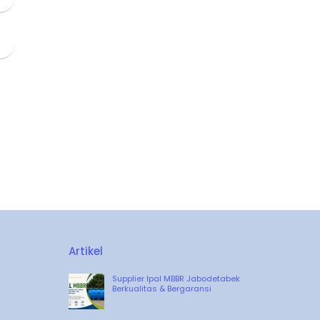
Artikel
Supplier Ipal MBBR Jabodetabek
Berkualitas & Bergaransi