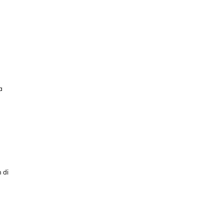
a
n
 di