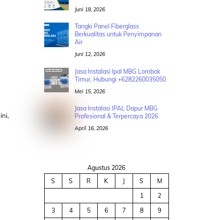
Juni 18, 2026
Tangki Panel Fiberglass
Berkualitas untuk Penyimpanan
Air
Juni 12, 2026
Jasa Instalasi Ipal MBG Lombok
Timur, Hubungi +6282260035050
Mei 15, 2026
Jasa Instalasi IPAL Dapur MBG
ni,
Profesional & Terpercaya 2026
April 16, 2026
Agustus 2026
S
S
R
K
J
S
M
1
2
3
4
5
6
7
8
9