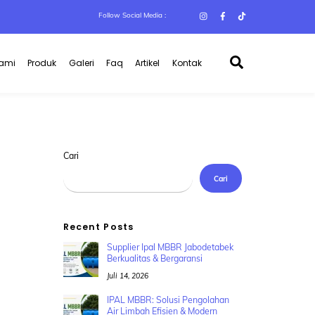
Follow Social Media :
Search
Kami
Produk
Galeri
Faq
Artikel
Kontak
Cari
Cari
Recent Posts
Supplier Ipal MBBR Jabodetabek
Berkualitas & Bergaransi
Juli 14, 2026
IPAL MBBR: Solusi Pengolahan
Air Limbah Efisien & Modern