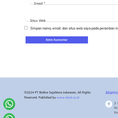
Email
*
Situs Web
Simpan nama, email, dan situs web saya pada peramban ini
Alam
©2024 PT Biofive Sejahtera Indonesia. All Rights
Reserved. Published by
www.ebyb.co.id
Jl
Be
Ba