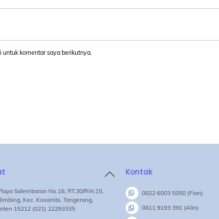
 untuk komentar saya berikutnya.
at
Kontak
Back
To
. Raya Salembaran No.18, RT.30/RW.15,
0822 6003 5050 (Fian)
Top
limbing, Kec. Kosambi, Tangerang,
0811 9193 391 (Alin)
nten 15212 (021) 22293335