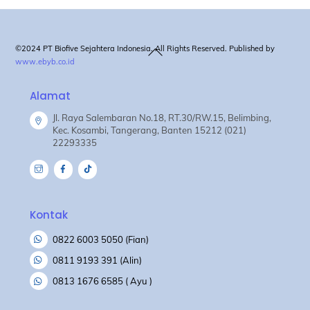
Back
©2024 PT Biofive Sejahtera Indonesia. All Rights Reserved. Published by
www.ebyb.co.id
To
Top
Alamat
Jl. Raya Salembaran No.18, RT.30/RW.15, Belimbing,
Kec. Kosambi, Tangerang, Banten 15212 (021)
22293335
Kontak
0822 6003 5050 (Fian)
0811 9193 391 (Alin)
0813 1676 6585 ( Ayu )