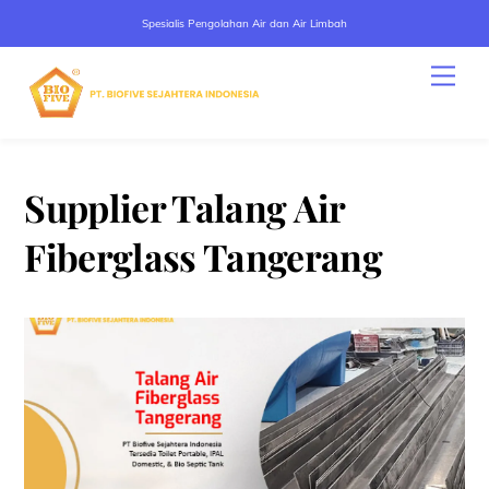
Spesialis Pengolahan Air dan Air Limbah
Skip
Men
to
content
Supplier Talang Air
Fiberglass Tangerang