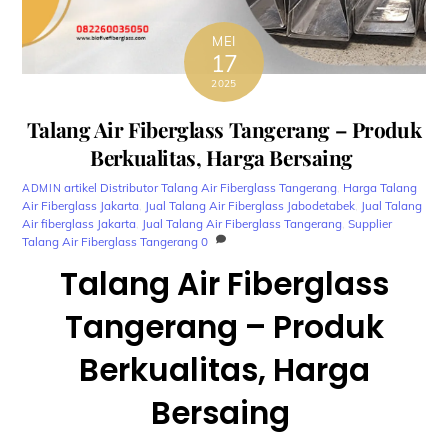
MEI
17
2025
Talang Air Fiberglass Tangerang – Produk
Berkualitas, Harga Bersaing
artikel
Distributor Talang Air Fiberglass Tangerang
,
Harga Talang
ADMIN
Air Fiberglass Jakarta
,
Jual Talang Air Fiberglass Jabodetabek
,
Jual Talang
Air fiberglass Jakarta
,
Jual Talang Air Fiberglass Tangerang
,
Supplier
Talang Air Fiberglass Tangerang
0
Talang Air Fiberglass
Tangerang – Produk
Berkualitas, Harga
Bersaing