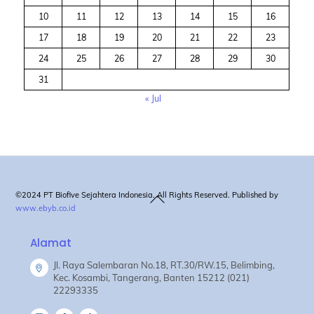
10
11
12
13
14
15
16
17
18
19
20
21
22
23
24
25
26
27
28
29
30
31
« Jul
Back
©2024 PT Biofive Sejahtera Indonesia. All Rights Reserved. Published by
www.ebyb.co.id
To
Top
Alamat
Jl. Raya Salembaran No.18, RT.30/RW.15, Belimbing,
Kec. Kosambi, Tangerang, Banten 15212 (021)
22293335