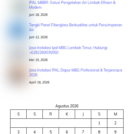
IPAL MBBR: Solusi Pengolahan Air Limbah Efisien &
Modern
Juni 18, 2026
Tangki Panel Fiberglass Berkualitas untuk Penyimpanan
Air
Juni 12, 2026
Jasa Instalasi Ipal MBG Lombok Timur, Hubungi
+6282260035050
Mei 15, 2026
Jasa Instalasi IPAL Dapur MBG Profesional & Terpercaya
2026
April 16, 2026
Agustus 2026
S
S
R
K
J
S
M
1
2
3
4
5
6
7
8
9