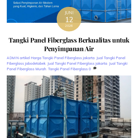
JUNI
12
2026
Tangki Panel Fiberglass Berkualitas untuk
Penyimpanan Air
artikel
Harga Tangki Panel Fiberglass jakarta
,
Jual Tangki Panel
ADMIN
Fiberglass jabodetabek
,
Jual Tangki Panel Fiberglass jakarta
,
Jual Tangki
Panel Fiberglass Murah
,
Tangki Panel Fiberglass
0