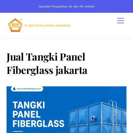
Spesialis Pengolahan Air dan Air Limbah
Skip
Men
to
content
Jual Tangki Panel
Fiberglass jakarta