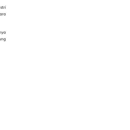
tri
ara
nya
ung