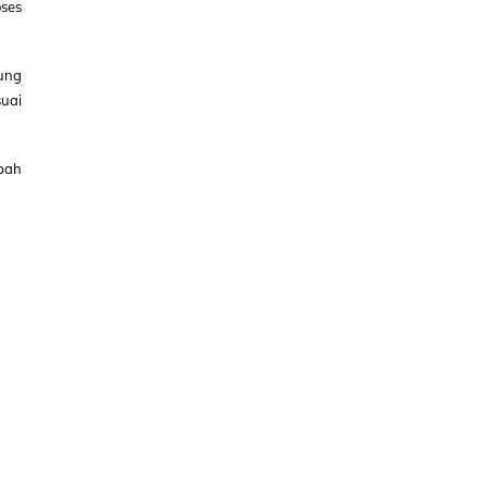
ses
sung
suai
mbah