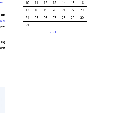
ek
10
11
12
13
14
15
16
17
18
19
20
21
22
23
san
24
25
26
27
28
29
30
esia
31
ngan
« Jul
BR)
emat