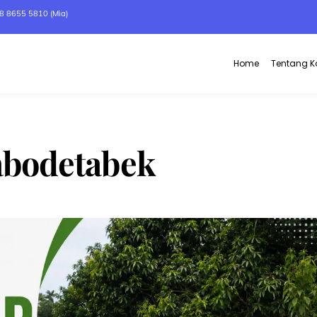
8 8655 5810 (Mia)
Home
Tentang 
abodetabek