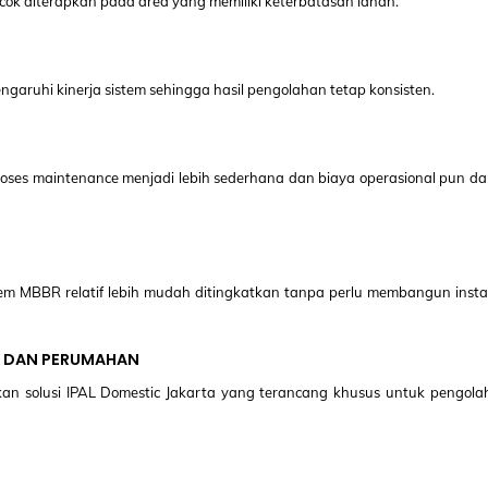
ocok diterapkan pada area yang memiliki keterbatasan lahan.
aruhi kinerja sistem sehingga hasil pengolahan tetap konsisten.
roses maintenance menjadi lebih sederhana dan biaya operasional pun d
tem MBBR relatif lebih mudah ditingkatkan tanpa perlu membangun insta
, DAN PERUMAHAN
kan solusi IPAL Domestic Jakarta yang terancang khusus untuk pengola