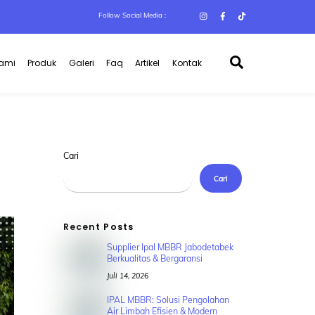
Follow Social Media :
Search
Kami
Produk
Galeri
Faq
Artikel
Kontak
Cari
Cari
Recent Posts
Supplier Ipal MBBR Jabodetabek
Berkualitas & Bergaransi
Juli 14, 2026
IPAL MBBR: Solusi Pengolahan
Air Limbah Efisien & Modern