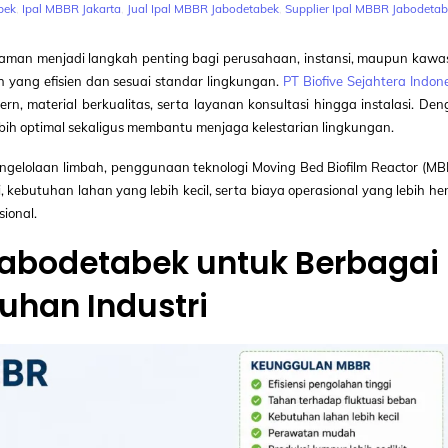
bek
,
Ipal MBBR Jakarta
,
Jual Ipal MBBR Jabodetabek
,
Supplier Ipal MBBR Jabodetab
aman menjadi langkah penting bagi perusahaan, instansi, maupun kawa
ah yang efisien dan sesuai standar lingkungan.
PT Biofive Sejahtera Indon
, material berkualitas, serta layanan konsultasi hingga instalasi. De
ebih optimal sekaligus membantu menjaga kelestarian lingkungan.
gelolaan limbah, penggunaan teknologi Moving Bed Biofilm Reactor (MB
i, kebutuhan lahan yang lebih kecil, serta biaya operasional yang lebih h
ional.
Jabodetabek untuk Berbagai
uhan Industri