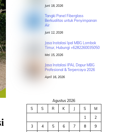
Juni 18, 2026
Tangki Panel Fiberglass
Berkualitas untuk Penyimpanan
Air
Juni 12, 2026
Jasa Instalasi Ipal MBG Lombok
Timur, Hubungi +6282260035050
Mei 15, 2026
Jasa Instalasi IPAL Dapur MBG
Profesional & Terpercaya 2026
April 16, 2026
Agustus 2026
S
S
R
K
J
S
M
1
2
i
3
4
5
6
7
8
9