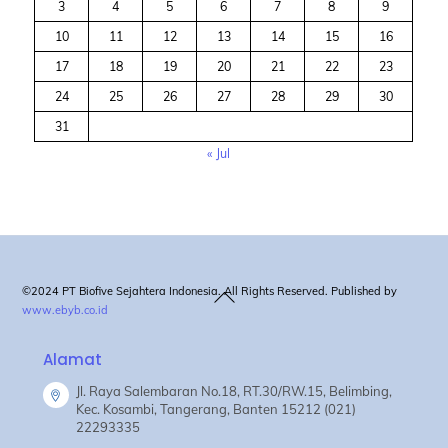
3
4
5
6
7
8
9
10
11
12
13
14
15
16
17
18
19
20
21
22
23
24
25
26
27
28
29
30
31
« Jul
Back
©2024 PT Biofive Sejahtera Indonesia. All Rights Reserved. Published by
www.ebyb.co.id
To
Top
Alamat
Jl. Raya Salembaran No.18, RT.30/RW.15, Belimbing,
Kec. Kosambi, Tangerang, Banten 15212 (021)
22293335