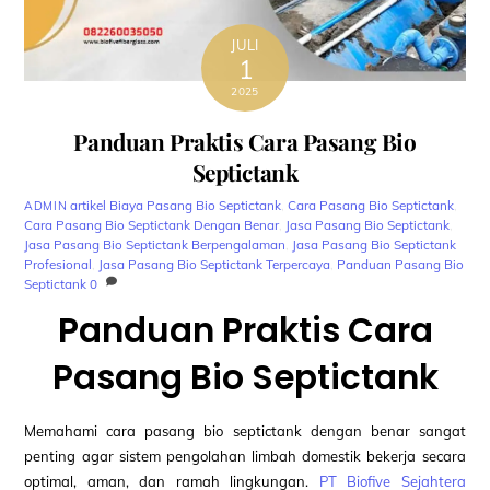
JULI
1
2025
Panduan Praktis Cara Pasang Bio
Septictank
artikel
Biaya Pasang Bio Septictank
,
Cara Pasang Bio Septictank
,
ADMIN
Cara Pasang Bio Septictank Dengan Benar
,
Jasa Pasang Bio Septictank
,
Jasa Pasang Bio Septictank Berpengalaman
,
Jasa Pasang Bio Septictank
Profesional
,
Jasa Pasang Bio Septictank Terpercaya
,
Panduan Pasang Bio
Septictank
0
Panduan Praktis Cara
Pasang Bio Septictank
Memahami cara pasang bio septictank dengan benar sangat
penting agar sistem pengolahan limbah domestik bekerja secara
optimal, aman, dan ramah lingkungan.
PT Biofive Sejahtera