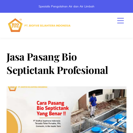
Spesialis Pengolahan Air dan Air Limbah
Skip
Men
to
content
Jasa Pasang Bio
Septictank Profesional