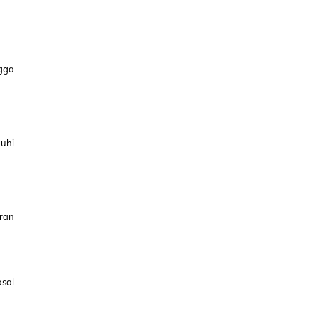
gga
nuhi
ran
sal