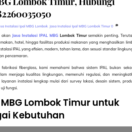
l MBG Lombok Timur, Hubungi
82260035050
asa Instalasi Ipal MBG Lombok
,
Jasa Instalasi Ipal MBG Lombok Timur
0
n akan
Jasa Instalasi IPAL MBG
Lombok Timur
semakin penting. Terut
 makan, hotel, hingga fasilitas produksi makanan yang menghasilkan li
instalasi IPAL yang efisien, modern, tahan lama, dan sesuai standar lingku
kan pencemaran.
fabrikasi fiberglass, kami memahami bahwa sistem IPAL bukan seka
alam menjaga kualitas lingkungan, memenuhi regulasi, dan meningkat
layanan instalasi lengkap mulai dari survey lokasi, desain sistem, prod
ji fungsi.
AL MBG Lombok Timur untuk
gai Kebutuhan