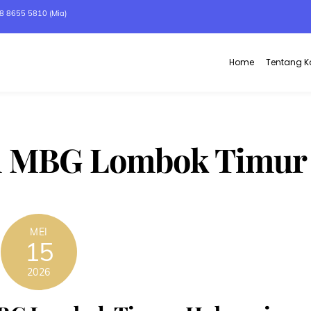
8 8655 5810 (Mia)
Home
Tentang 
pal MBG Lombok Timur
MEI
15
2026