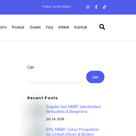
Follow Social Media :
Search
Kami
Produk
Galeri
Faq
Artikel
Kontak
Cari
Cari
Recent Posts
Supplier Ipal MBBR Jabodetabek
Berkualitas & Bergaransi
Juli 14, 2026
IPAL MBBR: Solusi Pengolahan
Air Limbah Efisien & Modern