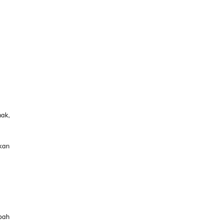
ak,
kan
bah