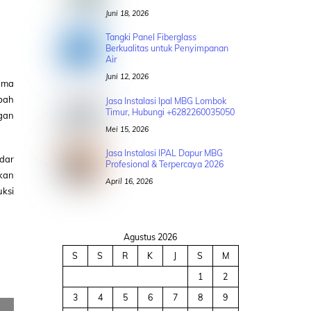
Juni 18, 2026
Tangki Panel Fiberglass
Berkualitas untuk Penyimpanan
Air
Juni 12, 2026
ama
mbah
Jasa Instalasi Ipal MBG Lombok
Timur, Hubungi +6282260035050
ngan
Mei 15, 2026
Jasa Instalasi IPAL Dapur MBG
dar
Profesional & Terpercaya 2026
kan
April 16, 2026
uksi
Agustus 2026
S
S
R
K
J
S
M
1
2
3
4
5
6
7
8
9