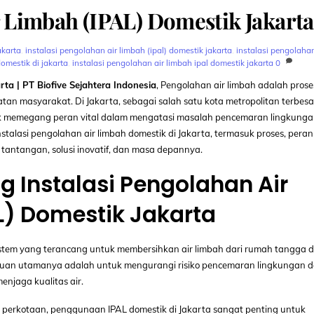
r Limbah (IPAL) Domestik Jakarta
akarta
,
instalasi pengolahan air limbah (ipal) domestik jakarta
,
instalasi pengolaha
domestik di jakarta
,
instalasi pengolahan air limbah ipal domestik jakarta
0
ta | PT Biofive Sejahtera Indonesia
, Pengolahan air limbah adalah prose
n masyarakat. Di Jakarta, sebagai salah satu kota metropolitan terbesar
stik memegang peran vital dalam mengatasi masalah pencemaran lingkunga
talasi pengolahan air limbah domestik di Jakarta, termasuk proses, peran
tantangan, solusi inovatif, dan masa depannya.
 Instalasi Pengolahan Air
L) Domestik Jakarta
sistem yang terancang untuk membersihkan air limbah dari rumah tangga 
juan utamanya adalah untuk mengurangi risiko pencemaran lingkungan 
enjaga kualitas air.
erkotaan, penggunaan IPAL domestik di Jakarta sangat penting untuk