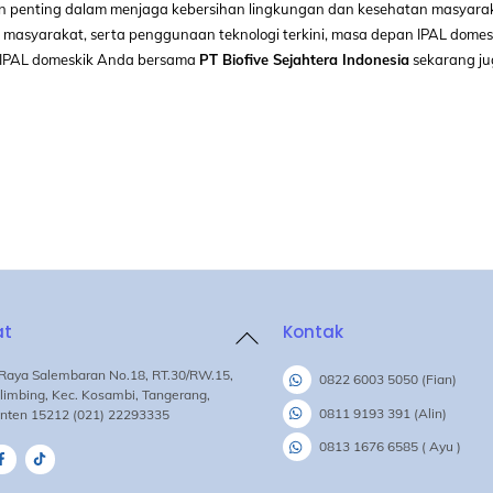
ran penting dalam menjaga kebersihan lingkungan dan kesehatan masyara
 masyarakat, serta penggunaan teknologi terkini, masa depan IPAL domes
an IPAL domeskik Anda bersama
PT Biofive Sejahtera Indonesia
sekarang ju
at
Kontak
Back
To
. Raya Salembaran No.18, RT.30/RW.15,
0822 6003 5050 (Fian)
Top
limbing, Kec. Kosambi, Tangerang,
0811 9193 391 (Alin)
nten 15212 (021) 22293335
0813 1676 6585 ( Ayu )