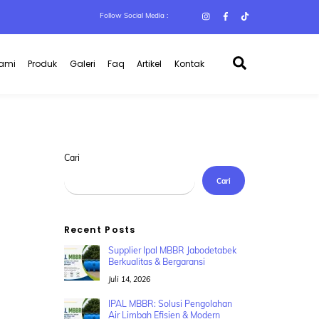
Follow Social Media :
Search
Kami
Produk
Galeri
Faq
Artikel
Kontak
Cari
Cari
Recent Posts
Supplier Ipal MBBR Jabodetabek
Berkualitas & Bergaransi
Juli 14, 2026
IPAL MBBR: Solusi Pengolahan
Air Limbah Efisien & Modern