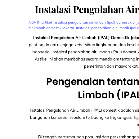
Instalasi Pengolahan Ai
artikel
instalasi pengolahan air limbah (ipal) domestik di j
ADMIN
air limbah domestik jakarta
,
instalasi pengolahan air limbah ipal 
Instalasi Pengolahan Air Limbah (IPAL) Domestik Jakar
penting dalam menjaga kebersihan lingkungan dan kesehata
Indonesia, instalasi pengolahan air limbah (IPAL) dome
Artikel ini akan membahas secara mendalam tentang ins
pemerintah dan masyarakat, 
Pengenalan tentang
Limbah (IPA
Instalasi Pengolahan Air Limbah (IPAL) domestik adalah 
bangunan komersial sebelum terbuang ke lingkungan. Tu
m
Di tengah pertumbuhan populasi dan perkembangan p