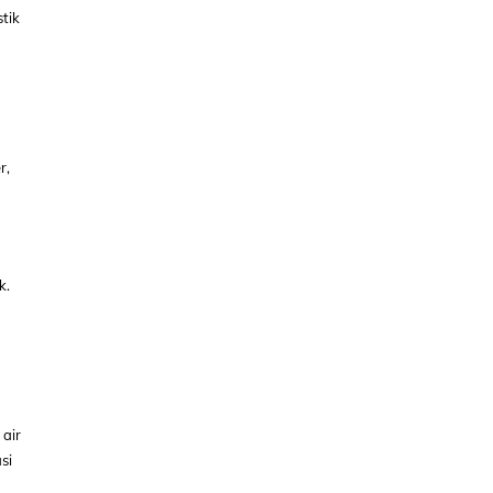
tik
r,
k.
 air
si