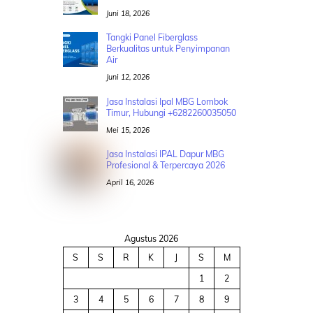
Juni 18, 2026
Tangki Panel Fiberglass
Berkualitas untuk Penyimpanan
Air
Juni 12, 2026
Jasa Instalasi Ipal MBG Lombok
Timur, Hubungi +6282260035050
Mei 15, 2026
Jasa Instalasi IPAL Dapur MBG
Profesional & Terpercaya 2026
April 16, 2026
Agustus 2026
S
S
R
K
J
S
M
1
2
3
4
5
6
7
8
9