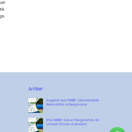
kat
tik
ga.
Artikel
Supplier Ipal MBBR Jabodetabek
Berkualitas & Bergaransi
IPAL MBBR: Solusi Pengolahan Air
Limbah Efisien & Modern