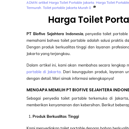
artikel
Harga Toilet Portable Jakarta
,
Harga Toilet Portabl
ADMIN
Termurah
,
Toilet portable Jakarta Murah
0
Harga Toilet Port
PT Biofive Sejahtera Indonesia
, penyedia toilet portab
memahami bahwa toilet portable adalah solusi praktis da
Dengan produk berkualitas tinggi dan layanan profesiona
Jakarta yang terjangkau.
Dalam artikel ini, kami akan membahas secara lengkap
portable di Jakarta.
Dari keunggulan produk, layanan ung
dengan detail. Mari simak informasi selengkapnya!
MENGAPA MEMILIH PT BIOFIVE SEJAHTERA INDONE
Sebagai penyedia toilet portable terkemuka di Jakart
memberikan kenyamanan dan kebersihan. Berikut beberap
Produk Berkualitas Tinggi
Kami menyediakan toilet portable dengan bahan berkualit