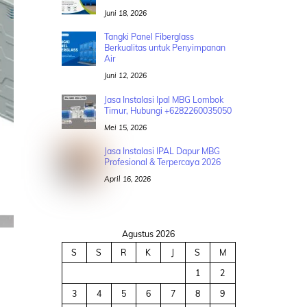
Juni 18, 2026
Tangki Panel Fiberglass
Berkualitas untuk Penyimpanan
Air
Juni 12, 2026
Jasa Instalasi Ipal MBG Lombok
Timur, Hubungi +6282260035050
Mei 15, 2026
Jasa Instalasi IPAL Dapur MBG
Profesional & Terpercaya 2026
April 16, 2026
Agustus 2026
S
S
R
K
J
S
M
1
2
3
4
5
6
7
8
9