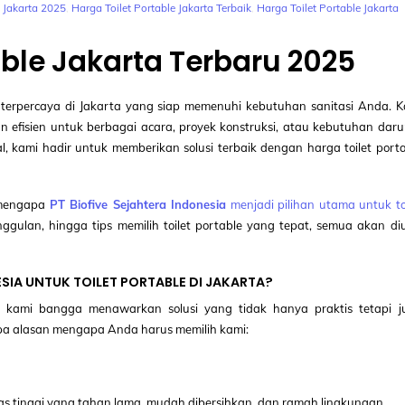
e Jakarta 2025
,
Harga Toilet Portable Jakarta Terbaik
,
Harga Toilet Portable Jakarta
able Jakarta Terbaru 2025
le terpercaya di Jakarta yang siap memenuhi kebutuhan sanitasi Anda. 
n efisien untuk berbagai acara, proyek konstruksi, atau kebutuhan daru
l, kami hadir untuk memberikan solusi terbaik dengan harga toilet port
 mengapa
PT Biofive Sejahtera Indonesia
menjadi pilihan utama untuk to
gulan, hingga tips memilih toilet portable yang tepat, semua akan diu
SIA UNTUK TOILET PORTABLE DI JAKARTA?
a, kami bangga menawarkan solusi yang tidak hanya praktis tetapi j
a alasan mengapa Anda harus memilih kami:
as tinggi yang tahan lama, mudah dibersihkan, dan ramah lingkungan.