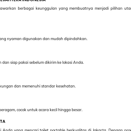
warkan berbagai keunggulan yang membuatnya menjadi pilihan uta
s yang nyaman digunakan dan mudah dipindahkan.
h dan siap pakai sebelum dikirim ke lokasi Anda.
gkungan dan memenuhi standar kesehatan.
eragam, cocok untuk acara kecil hingga besar.
RTA
i Anda yang mencari toilet portable berkualitas di Jakarta. Dengan pr