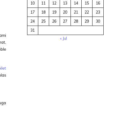
10
11
12
13
14
15
16
17
18
19
20
21
22
23
24
25
26
27
28
29
30
31
Kami
« Jul
rat.
able
ilet
las
uga