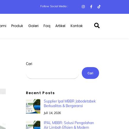
Follow Social Media :
Search
Kami
Produk
Galeri
Faq
Artikel
Kontak
Cari
Cari
Recent Posts
Supplier Ipal MBBR Jabodetabek
Berkualitas & Bergaransi
Juli 14, 2026
IPAL MBBR: Solusi Pengolahan
Air Limbah Efisien & Modern