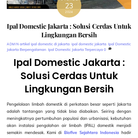
23
2024
Ipal Domestic Jakarta : Solusi Cerdas Untuk
Lingkungan Bersih
artikel
ipal domestic di jakarta
,
ipal domestic jakarta
,
Ipal Domestic
ADMIN
Jakarta Berpengalaman
,
Ipal Domestic Jakarta Terpercaya
0
Ipal Domestic Jakarta :
Solusi Cerdas Untuk
Lingkungan Bersih
Pengelolaan limbah domestik di perkotaan besar seperti Jakarta
adalah tantangan yang tidak bisa diabaikan. Seiring dengan
meningkatnya pertumbuhan populasi dan urbanisasi, kebutuhan
akan instalasi pengolahan air limbah (IPAL) domestik menjadi
semakin mendesak. Kami di
Biofive Sejahtera Indonesia
hadir