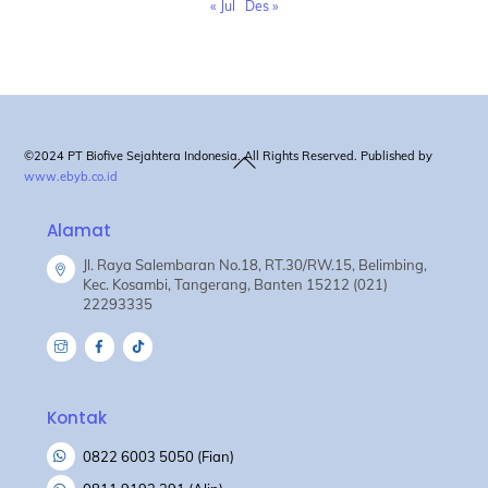
« Jul
Des »
Back
©2024 PT Biofive Sejahtera Indonesia. All Rights Reserved. Published by
www.ebyb.co.id
To
Top
Alamat
Jl. Raya Salembaran No.18, RT.30/RW.15, Belimbing,
Kec. Kosambi, Tangerang, Banten 15212 (021)
22293335
Kontak
0822 6003 5050 (Fian)